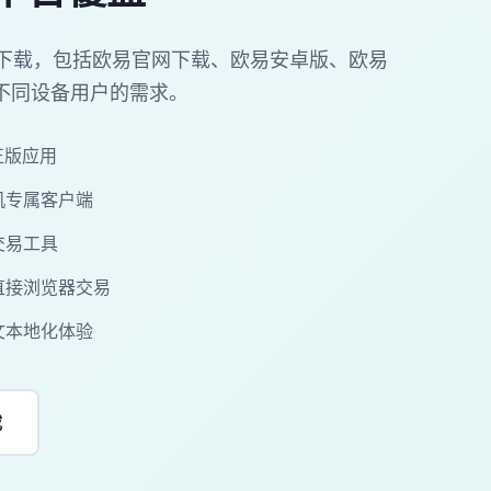
端下载，包括欧易官网下载、欧易安卓版、欧易
不同设备用户的需求。
正版应用
手机专属客户端
交易工具
直接浏览器交易
中文本地化体验
载