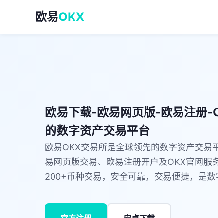
欧易
OKX
欧易下载-欧易网页版-欧易注册-O
的数字资产交易平台
欧易OKX交易所是全球领先的数字资产交易
易网页版交易、欧易注册开户及OKX官网服
200+币种交易，安全可靠，交易便捷，是
官方注册
安卓下载