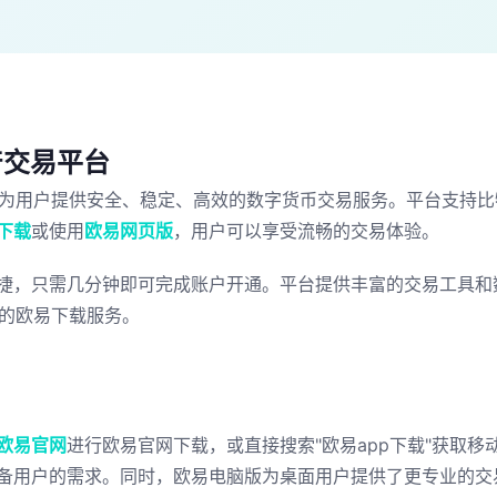
产交易平台
为用户提供安全、稳定、高效的数字货币交易服务。平台支持比
下载
或使用
欧易网页版
，用户可以享受流畅的交易体验。
捷，只需几分钟即可完成账户开通。平台提供丰富的交易工具和
的欧易下载服务。
欧易官网
进行欧易官网下载，或直接搜索"欧易app下载"获取移
设备用户的需求。同时，欧易电脑版为桌面用户提供了更专业的交