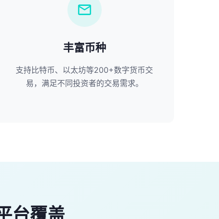
丰富币种
支持比特币、以太坊等200+数字货币交
易，满足不同投资者的交易需求。
多平台覆盖