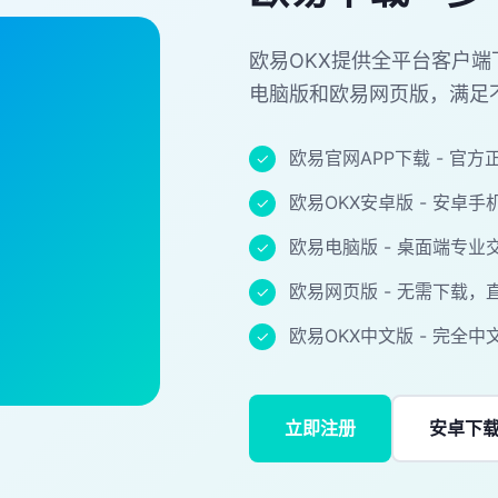
欧易OKX提供全平台客户
电脑版和欧易网页版，满足
欧易官网APP下载 - 官方
欧易OKX安卓版 - 安卓
欧易电脑版 - 桌面端专业
欧易网页版 - 无需下载，
欧易OKX中文版 - 完全
立即注册
安卓下