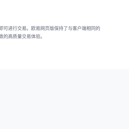
即可进行交易。欧易网页版保持了与客户端相同的
致的高质量交易体验。