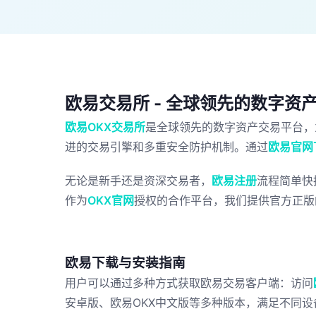
欧易交易所 - 全球领先的数字资
欧易OKX交易所
是全球领先的数字资产交易平台，
进的交易引擎和多重安全防护机制。通过
欧易官网
无论是新手还是资深交易者，
欧易注册
流程简单快
作为
OKX官网
授权的合作平台，我们提供官方正版
欧易下载与安装指南
用户可以通过多种方式获取欧易交易客户端：访问
安卓版、欧易OKX中文版等多种版本，满足不同