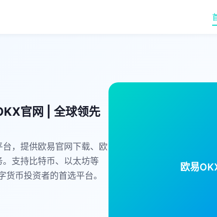
KX官网 | 全球领先
平台，提供欧易官网下载、欧
务。支持比特币、以太坊等
欧易OK
数字货币投资者的首选平台。